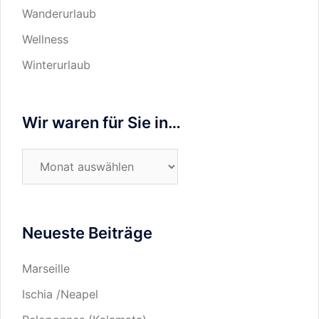
Wanderurlaub
Wellness
Winterurlaub
Wir waren für Sie in…
Wir
waren
für
Sie
Neueste Beiträge
in…
Marseille
Ischia /Neapel