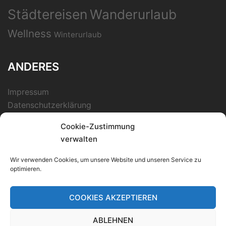
Städtereisen
Wanderurlaub
Wellness
Winterurlaub
ANDERES
Impressum
Datenschutzerklärung
Cookie-Zustimmung
verwalten
SUCHEN!
Wir verwenden Cookies, um unsere Website und unseren Service zu
Suchen
optimieren.
nach:
COOKIES AKZEPTIEREN
ABLEHNEN