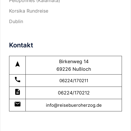
Peloponnes (Kalamata)
Korsika Rundreise
Dublin
Kontakt
Birkenweg 14
navigation
69226 Nußloch
call
06224/170211
description
06224/170212
mail
info@reisebueroherzog.de