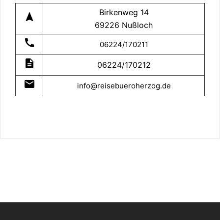
Birkenweg 14
navigation
69226 Nußloch
call
06224/170211
description
06224/170212
mail
info@reisebueroherzog.de