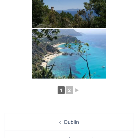
1
2
►
Dublin