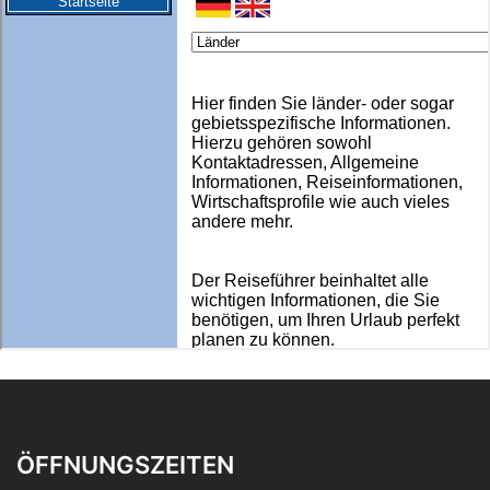
ÖFFNUNGSZEITEN