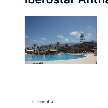
Beitrags-
Teneriffa