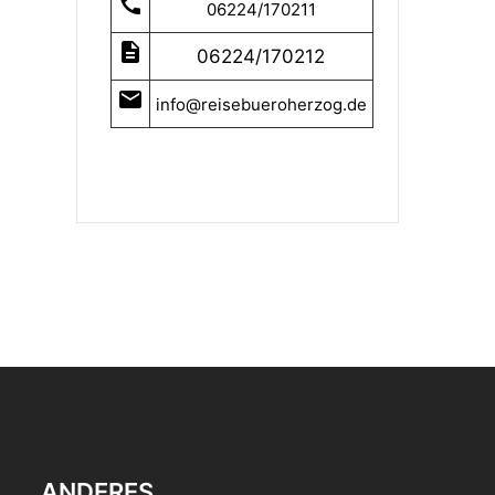
call
06224/170211
description
06224/170212
mail
info@reisebueroherzog.de
ANDERES