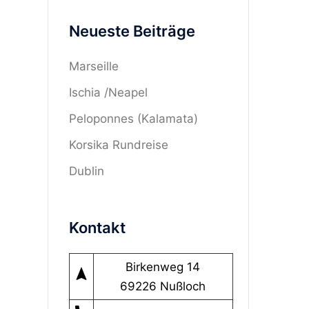
Sie
Neueste Beiträge
in…
Marseille
Ischia /Neapel
Peloponnes (Kalamata)
Korsika Rundreise
Dublin
Kontakt
Birkenweg 14
navigation
69226 Nußloch