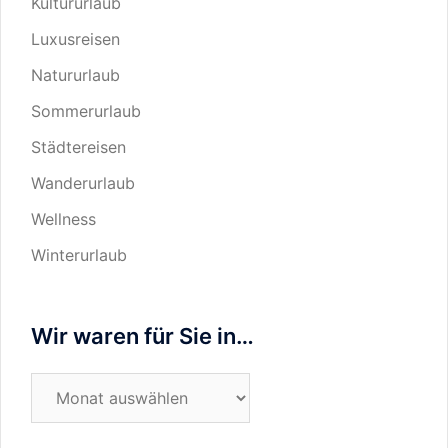
Kultururlaub
Luxusreisen
Natururlaub
Sommerurlaub
Städtereisen
Wanderurlaub
Wellness
Winterurlaub
Wir waren für Sie in…
Wir
waren
für