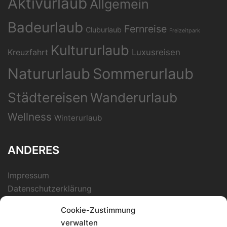
Aktivurlaub
Allgemein
Badeurlaub
Fernreise
Cluburlaub
Freizeitpark
Kultururlaub
Kreuzfahrt
Luxusreisen
Natururlaub
Sommerurlaub
Städtereisen
Wanderurlaub
Wellness
Winterurlaub
ANDERES
Impressum
Datenschutzerklärung
Cookie-Zustimmung
verwalten