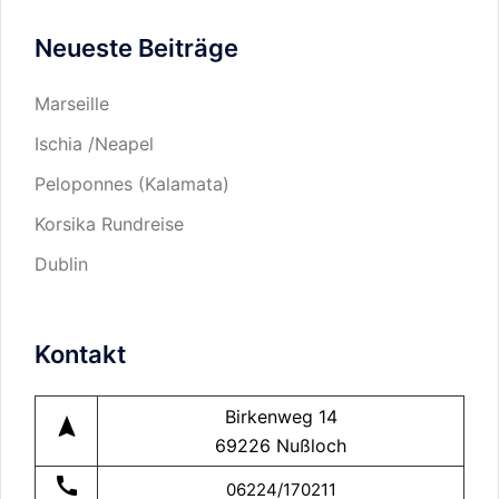
Sie
Neueste Beiträge
in…
Marseille
Ischia /Neapel
Peloponnes (Kalamata)
Korsika Rundreise
Dublin
Kontakt
Birkenweg 14
navigation
69226 Nußloch
call
06224/170211