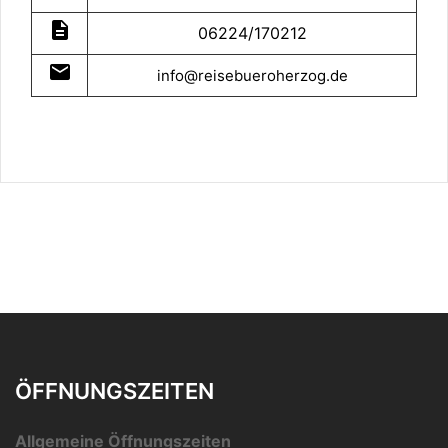
description
06224/170212
mail
info@reisebueroherzog.de
ÖFFNUNGSZEITEN
Allgemeine Öffnungszeiten