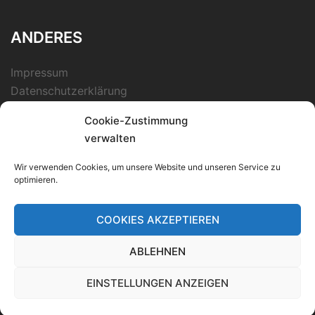
ANDERES
Impressum
Datenschutzerklärung
Cookie-Zustimmung
verwalten
SUCHEN!
Wir verwenden Cookies, um unsere Website und unseren Service zu
Suchen
optimieren.
nach:
COOKIES AKZEPTIEREN
ABLEHNEN
© 2026 Reisebüro Herzog. Proudly powered by
EINSTELLUNGEN ANZEIGEN
Sydney