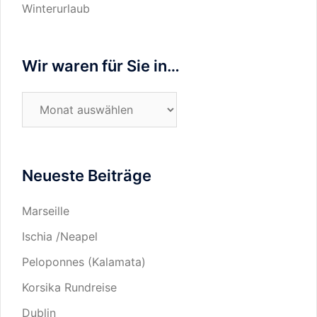
Winterurlaub
Wir waren für Sie in…
Wir
waren
für
Sie
Neueste Beiträge
in…
Marseille
Ischia /Neapel
Peloponnes (Kalamata)
Korsika Rundreise
Dublin