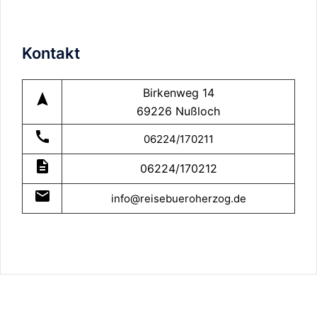
Kontakt
Birkenweg 14
navigation
69226 Nußloch
call
06224/170211
description
06224/170212
mail
info@reisebueroherzog.de