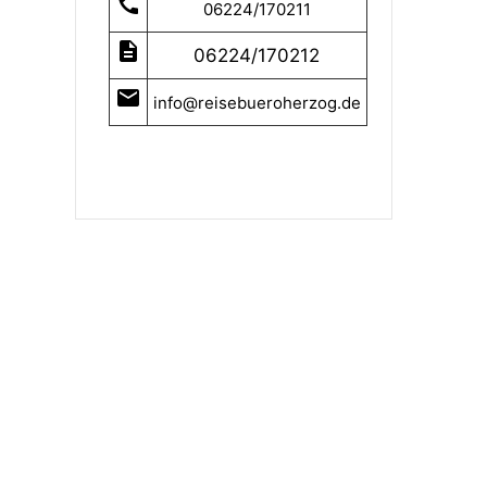
call
06224/170211
description
06224/170212
mail
info@reisebueroherzog.de