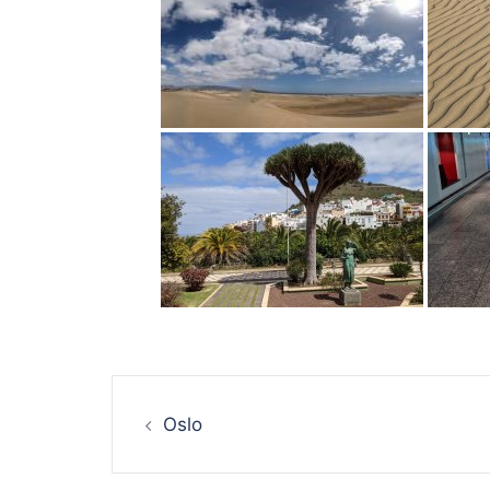
Beitrags-
Oslo
Navigation