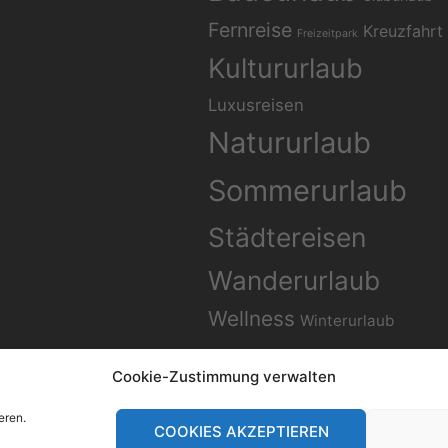
Fernreise
Kreuzfahrt
Freizeitpark
Kultururlaub
Luxusreisen
Natururlaub
Sommerurlaub
Städtereisen
Wanderurlaub
Wellness
Winterurlaub
Cookie-Zustimmung verwalten
eren.
COOKIES AKZEPTIEREN