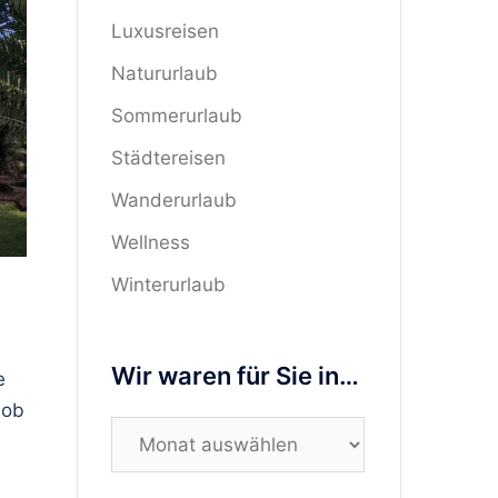
Luxusreisen
Natururlaub
Sommerurlaub
Städtereisen
Wanderurlaub
Wellness
Winterurlaub
Wir waren für Sie in…
e
 ob
Wir
waren
für