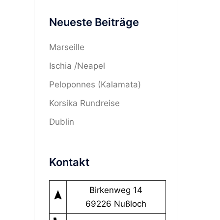
Sie
Neueste Beiträge
in…
Marseille
Ischia /Neapel
Peloponnes (Kalamata)
Korsika Rundreise
Dublin
Kontakt
Birkenweg 14
navigation
69226 Nußloch