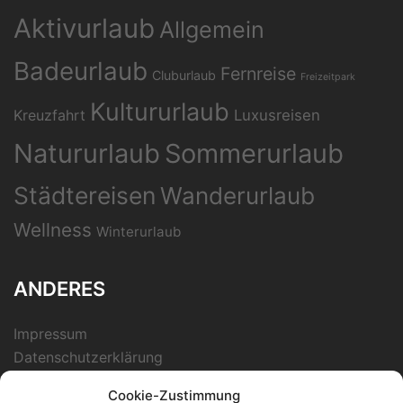
Aktivurlaub
Allgemein
Badeurlaub
Fernreise
Cluburlaub
Freizeitpark
Kultururlaub
Kreuzfahrt
Luxusreisen
Natururlaub
Sommerurlaub
Städtereisen
Wanderurlaub
Wellness
Winterurlaub
ANDERES
Impressum
Datenschutzerklärung
Cookie-Zustimmung