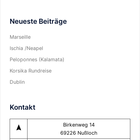
für
Sie
Neueste Beiträge
in…
Marseille
Ischia /Neapel
Peloponnes (Kalamata)
Korsika Rundreise
Dublin
Kontakt
Birkenweg 14
navigation
69226 Nußloch