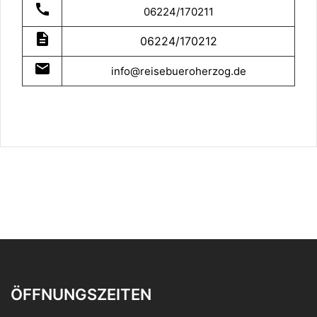
call
06224/170211
description
06224/170212
mail
info@reisebueroherzog.de
ÖFFNUNGSZEITEN