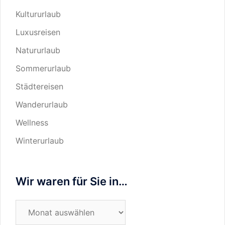
Kultururlaub
Luxusreisen
Natururlaub
Sommerurlaub
Städtereisen
Wanderurlaub
Wellness
Winterurlaub
Wir waren für Sie in…
Wir
waren