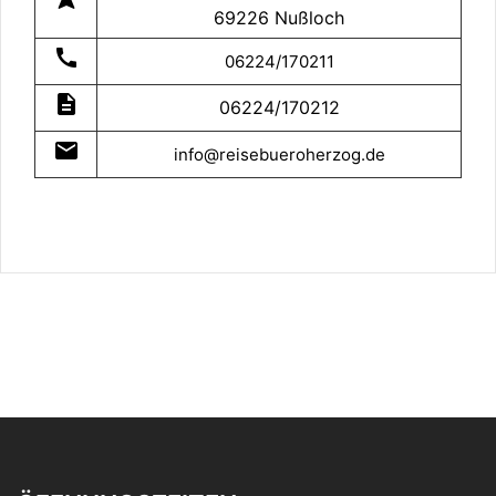
69226 Nußloch
call
06224/170211
description
06224/170212
mail
info@reisebueroherzog.de