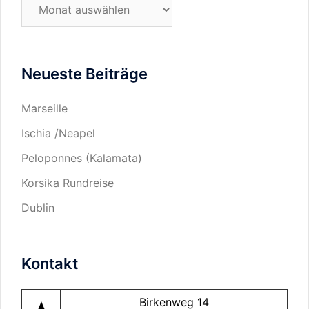
Wir
waren
für
Sie
Neueste Beiträge
in…
Marseille
Ischia /Neapel
Peloponnes (Kalamata)
Korsika Rundreise
Dublin
Kontakt
Birkenweg 14
navigation