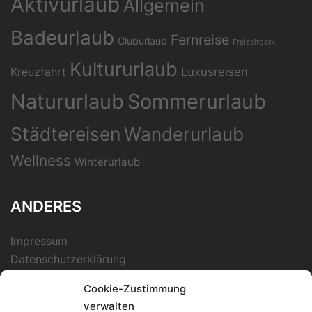
Aktivurlaub
Allgemein
Badeurlaub
Fernreise
Cluburlaub
Freizeitpark
Kultururlaub
Kreuzfahrt
Luxusreisen
Natururlaub
Sommerurlaub
Städtereisen
Wanderurlaub
Wellness
Winterurlaub
ANDERES
Impressum
Datenschutzerklärung
Cookie-Zustimmung
verwalten