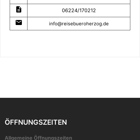
description
06224/170212
mail
info@reisebueroherzog.de
ÖFFNUNGSZEITEN
Allgemeine Öffnungszeiten