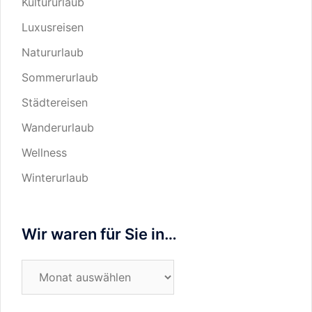
Kultururlaub
Luxusreisen
Natururlaub
Sommerurlaub
Städtereisen
Wanderurlaub
Wellness
Winterurlaub
Wir waren für Sie in…
Wir
waren
für