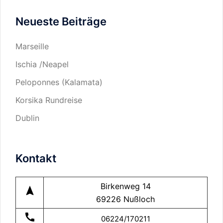
Sie
Neueste Beiträge
in…
Marseille
Ischia /Neapel
Peloponnes (Kalamata)
Korsika Rundreise
Dublin
Kontakt
Birkenweg 14
navigation
69226 Nußloch
call
06224/170211