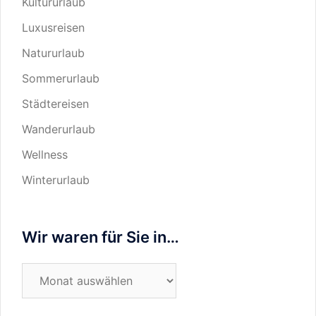
Kultururlaub
Luxusreisen
Natururlaub
Sommerurlaub
Städtereisen
Wanderurlaub
Wellness
Winterurlaub
Wir waren für Sie in…
Wir
waren
für