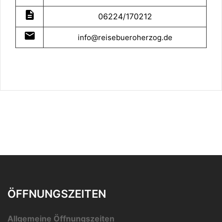
description
06224/170212
mail
info@reisebueroherzog.de
ÖFFNUNGSZEITEN
Allgemeine Öffnungszeiten