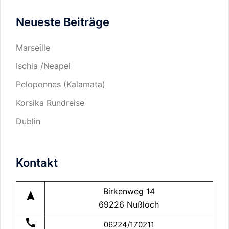
Sie
Neueste Beiträge
in…
Marseille
Ischia /Neapel
Peloponnes (Kalamata)
Korsika Rundreise
Dublin
Kontakt
Birkenweg 14
navigation
69226 Nußloch
call
06224/170211