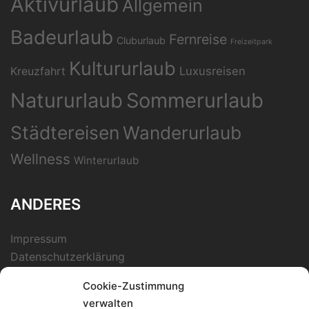
Aktivurlaub
Allgemein
Badeurlaub
Fernreise
Cluburlaub
Freizeitpark
Kultururlaub
Kreuzfahrt
Luxusreisen
Natururlaub
Sommerurlaub
Städtereisen
Wanderurlaub
Wellness
Winterurlaub
ANDERES
Impressum
Datenschutzerklärung
Cookie-Zustimmung
verwalten