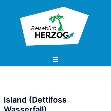
Zum
Inhalt
springen
Island (Dettifoss
Wasserfall)