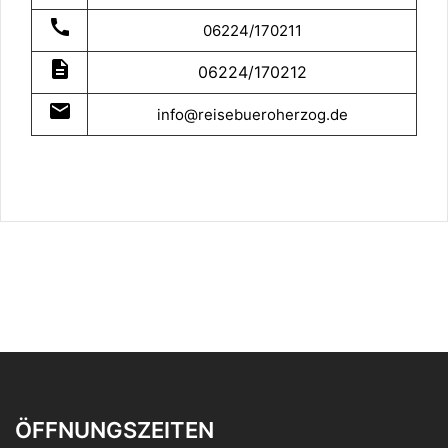
call
06224/170211
description
06224/170212
mail
info@reisebueroherzog.de
ÖFFNUNGSZEITEN