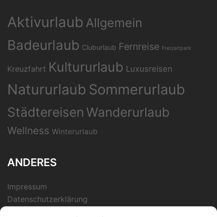
Aktivurlaub
Allgemein
Badeurlaub
Fernreise
Cluburlaub
Freizeitpark
Kultururlaub
Kreuzfahrt
Luxusreisen
Natururlaub
Sommerurlaub
Städtereisen
Wanderurlaub
Wellness
Winterurlaub
ANDERES
Impressum
Datenschutzerklärung