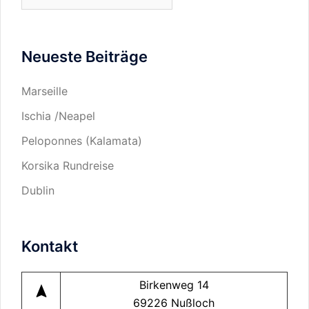
waren
für
Sie
Neueste Beiträge
in…
Marseille
Ischia /Neapel
Peloponnes (Kalamata)
Korsika Rundreise
Dublin
Kontakt
Birkenweg 14
navigation
69226 Nußloch